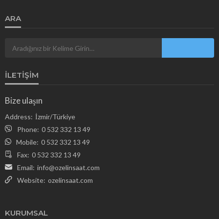
ARA
İLETIŞIM
Bize ulaşın
Address:
İzmir/Türkiye
Phone:
0 532 332 13 49
Mobile:
0 532 332 13 49
Fax:
0 532 332 13 49
Email:
info@ozelinsaat.com
Website:
ozelinsaat.com
KURUMSAL