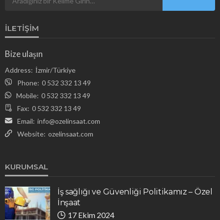
17 Ekim 2024
İLETIŞIM
Bize ulaşın
Address:
İzmir/Türkiye
Phone:
0 532 332 13 49
Mobile:
0 532 332 13 49
Fax:
0 532 332 13 49
Email:
info@ozelinsaat.com
Website:
ozelinsaat.com
KURUMSAL
İş sağlığı ve Güvenliği Politikamız – Özel
İnşaat
17 Ekim 2024