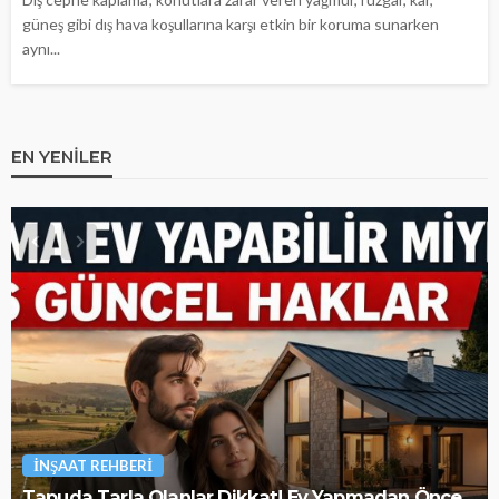
güneş gibi dış hava koşullarına karşı etkin bir koruma sunarken
aynı...
EN YENILER
İNŞAAT REHBERI
Tapuda Tarla Olanlar Dikkat! Ev Yapmadan Önce