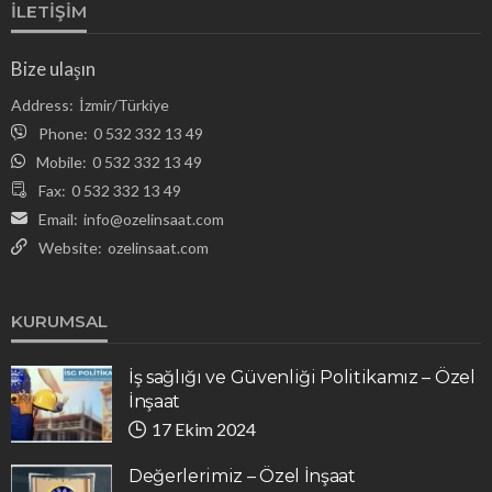
İLETIŞIM
Bize ulaşın
Address:
İzmir/Türkiye
Phone:
0 532 332 13 49
Mobile:
0 532 332 13 49
Fax:
0 532 332 13 49
Email:
info@ozelinsaat.com
Website:
ozelinsaat.com
KURUMSAL
İş sağlığı ve Güvenliği Politikamız – Özel
İnşaat
17 Ekim 2024
Değerlerimiz – Özel İnşaat