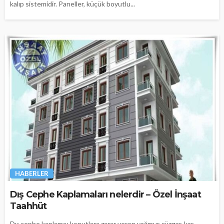
kalıp sistemidir. Paneller, küçük boyutlu...
HABERLER
Dış Cephe Kaplamaları nelerdir – Özel İnşaat
Taahhüt
Dış cephe kaplama; konutlara zarar veren yağmur, rüzgar, kar,