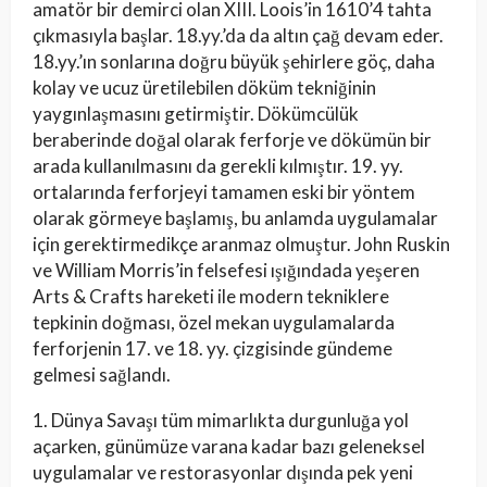
amatör bir demirci olan XIII. Loois’in 1610’4 tahta
çıkmasıyla başlar. 18.yy.’da da altın çağ devam eder.
18.yy.’ın sonlarına doğru büyük şehirlere göç, daha
kolay ve ucuz üretilebilen döküm tekniğinin
yaygınlaşmasını getirmiştir. Dökümcülük
beraberinde doğal olarak ferforje ve dökümün bir
arada kullanılmasını da gerekli kılmıştır. 19. yy.
ortalarında ferforjeyi tamamen eski bir yöntem
olarak görmeye başlamış, bu anlamda uygulamalar
için gerektirmedikçe aranmaz olmuştur. John Ruskin
ve William Morris’in felsefesi ışığındada yeşeren
Arts & Crafts hareketi ile modern tekniklere
tepkinin doğması, özel mekan uygulamalarda
ferforjenin 17. ve 18. yy. çizgisinde gündeme
gelmesi sağlandı.
1. Dünya Savaşı tüm mimarlıkta durgunluğa yol
açarken, günümüze varana kadar bazı geleneksel
uygulamalar ve restorasyonlar dışında pek yeni