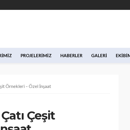
RIMIZ
PROJELERIMIZ
HABERLER
GALERI
EKIBI
şit Örnekleri – Özel İnşaat
 Çatı Çeşit
İnşaat