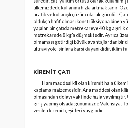
süredir, çatı yalıtım örtüsü olarak kullanılm
ülkemizdede kullanımı hızla artmaktadır. Özel
pratik ve kullanışlı çözüm olarak görülür. Ça
oldukça hafif olması konstrüksiyona binen yük
yapılan bir çatıda metrekareye 40 kg ağırlık d
metrekarede 8 kg’a düşmektedir. Ayrıca üzer
olmaması getirdiği büyük avantajlardan bir d
ultraviyole isinlara karsi dayaniklidir, iklim fa
KİREMİT ÇATI
Ham maddesi kil olan kiremit hala ülkemizde
kaplama malzemesidir. Ana maddesi olan kili
olmasından dolayı vaktinde hızla yayılmıştır.
giriş yapmış olsada günümüzde Valensiya, To
verilen kiremit çeşitleri yaygındır.