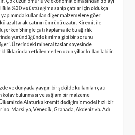
ıştır. Çok uzun ömürlü ve ekonomik olmasından dolayı
likle %30 ve üstü eğime sahip çatılar için oldukça
tı yapımında kullanılan diğer malzemelere göer
ü azaltarak çatının ömrünü uzatır. Kiremit ile
üşerken Shingle çatı kaplama ile bu ağırlık
inde yüründüğünde kırılma gibi bir sorunu
iğeri. Üzerindeki mineral taslar sayesinde
rkliliklarindan etkilenmeden uzun yillar kullanilabilir.
 ve dünyada yaygın bir şekilde kullanılan çatı
n kolay bulunması ve sağlam bir malzeme
 Ülkemizde Alaturka kremit dediğimiz model hızlı bir
rino, Marsilya, Venedik, Granada, Akdeniz vb. Adı