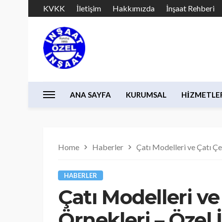
KVKK
İletişim
Hakkımızda
İnşaat Rehberi
ANA SAYFA
KURUMSAL
HIZMETLE
Home
Haberler
Çatı Modelleri ve Çatı Çe
HABERLER
Çatı Modelleri ve
Örnekleri – Özel 