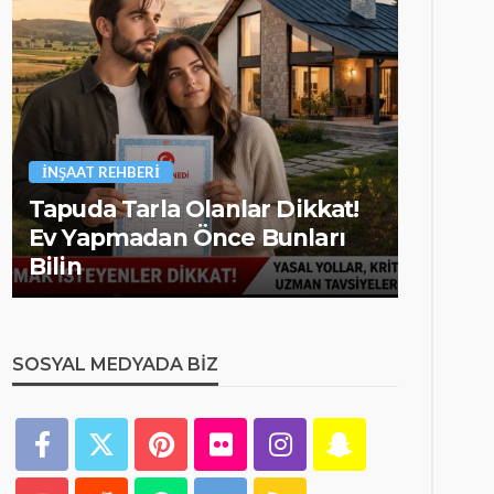
İNŞAAT REHBERI
İNŞAAT 
Tapuda Tarla Olanlar Dikkat!
İnşaat
Ev Yapmadan Önce Bunları
Görev 
Bilin
nedir?
SOSYAL MEDYADA BIZ