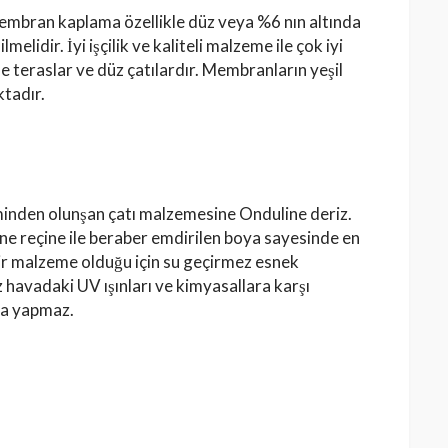
mbran kaplama özellikle düz veya %6 nın altında
melidir. İyi işçilik ve kaliteli malzeme ile çok iyi
le teraslar ve düz çatılardır. Membranların yeşil
ktadır.
inden olunşan çatı malzemesine Onduline deriz.
ne reçine ile beraber emdirilen boya sayesinde en
 bir malzeme olduğu için su geçirmez esnek
 havadaki UV ışınları ve kimyasallara karşı
ma yapmaz.