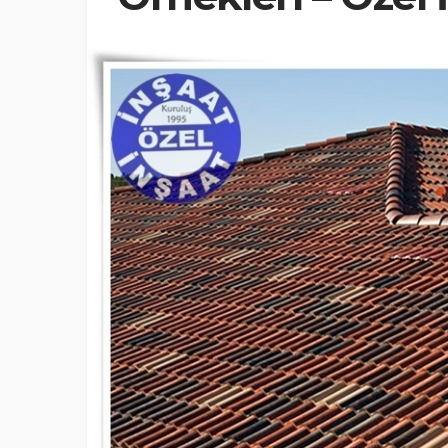
İNŞAAT REHBERI
Özel inşaat rehberi: İ
Maliyeti Nasıl ve ney
Hesaplanır?