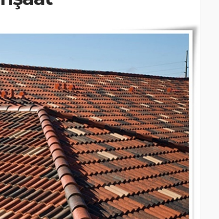
HABERLER
nşaat
Bağ Evi Yapmak İsteyenlere
e göre
Büyük Şok Yeni Düzenleme
Geldi!